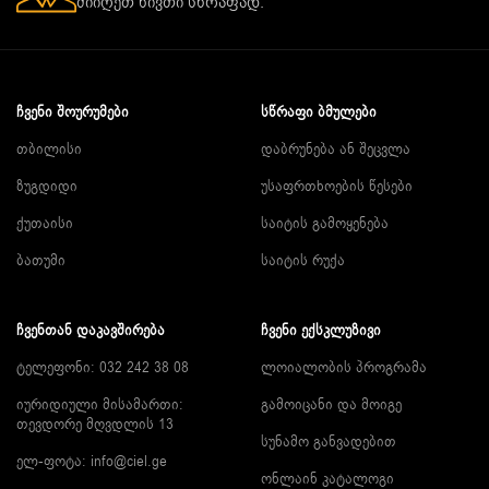
მიიღეთ ნივთი სწრაფად.
ᲩᲕᲔᲜᲘ ᲨᲝᲣᲠᲣᲛᲔᲑᲘ
ᲡᲬᲠᲐᲤᲘ ᲑᲛᲣᲚᲔᲑᲘ
თბილისი
დაბრუნება ან შეცვლა
ზუგდიდი
უსაფრთხოების წესები
ქუთაისი
საიტის გამოყენება
ბათუმი
საიტის რუქა
ᲩᲕᲔᲜᲗᲐᲜ ᲓᲐᲙᲐᲕᲨᲘᲠᲔᲑᲐ
ᲩᲕᲔᲜᲘ ᲔᲥᲡᲙᲚᲣᲖᲘᲕᲘ
ტელეფონი: 032 242 38 08
ლოიალობის პროგრამა
იურიდიული მისამართი:
გამოიცანი და მოიგე
თევდორე მღვდლის 13
სუნამო განვადებით
ელ-ფოტა:
info@ciel.ge
ონლაინ კატალოგი