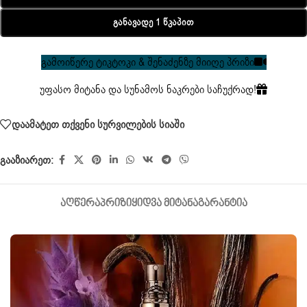
Განავადე 1 Წკაპით
გამოიწერე ტიკტოკი & შენაძენზე მიიღე პრიზი
უფასო მიტანა და სუნამოს ნაკრები საჩუქრად!
დაამატეთ თქვენი სურვილების სიაში
გააზიარეთ:
ᲐᲦᲬᲔᲠᲐ
ᲞᲠᲘᲖᲘ
ᲧᲘᲓᲕᲐ ᲛᲘᲢᲐᲜᲐ
ᲒᲐᲠᲐᲜᲢᲘᲐ