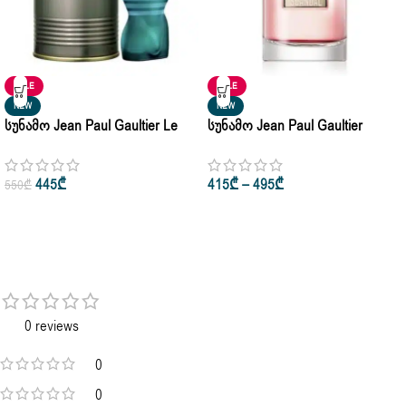
SALE
SALE
NEW
NEW
Სუნამო Jean Paul Gaultier Le
Სუნამო Jean Paul Gaultier
Male Eau De Parfum 125ml
Scandal Pour Femme Eau De
Parfum 50ml • 80ml
445
₾
415
₾
–
495
₾
550
₾
0 reviews
0
0