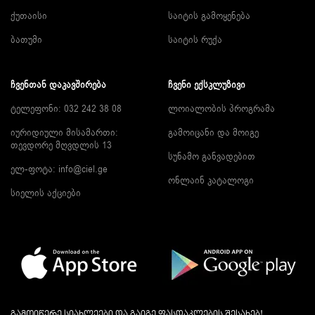
ქუთაისი
საიტის გამოყენება
ბათუმი
საიტის რუქა
ᲩᲕᲔᲜᲗᲐᲜ ᲓᲐᲙᲐᲕᲨᲘᲠᲔᲑᲐ
ᲩᲕᲔᲜᲘ ᲔᲥᲡᲙᲚᲣᲖᲘᲕᲘ
ტელეფონი: 032 242 38 08
ლოიალობის პროგრამა
იურიდიული მისამართი:
გამოიცანი და მოიგე
თევდორე მღვდლის 13
სუნამო განვადებით
ელ-ფოტა:
info@ciel.ge
ონლაინ კატალოგი
სიელის აქციები
გამოიწერე სიახლეები და გაიგე ფასდაკლების შესახებ!