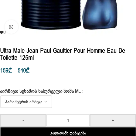
Click to enlarge
Ultra Male Jean Paul Gaultier Pour Homme Eau De
Toilette 125ml
159
₾
–
540
₾
ᲐᲘᲠᲩᲘᲔᲗ ᲡᲣᲜᲐᲛᲝᲡ ᲡᲐᲡᲣᲠᲕᲔᲚᲘ ᲖᲝᲛᲐ ML
-
+
Კალათაში Დამატება