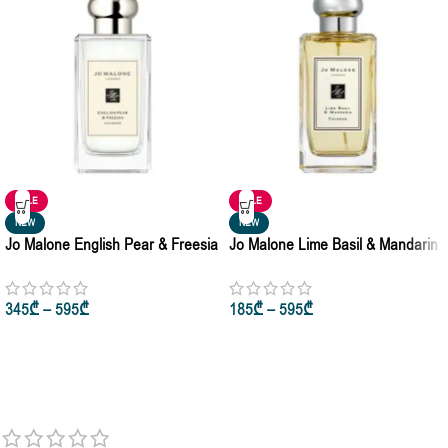
SALE
SALE
NEW
NEW
Jo Malone English Pear & Freesia
Jo Malone Lime Basil & Mandarin
Cologne Pour Femme 30ml • 50ml
Cologne Pour Femme & Homme
• 100ml
50ml • 100ml
345
₾
–
595
₾
185
₾
–
595
₾