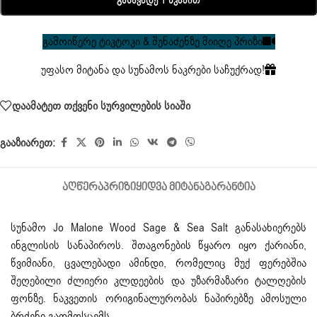
Განავადე 1 Წკაპით
გამოიწერე ტიკტოკი & შენაძენზე მიიღე პრიზი
უფასო მიტანა და სუნამოს ნაკრები საჩუქრად!
დაამატეთ თქვენი სურვილების სიაში
გააზიარეთ:
ᲐᲦᲬᲔᲠᲐ
ᲞᲠᲘᲖᲘ
ᲧᲘᲓᲕᲐ ᲛᲘᲢᲐᲜᲐ
ᲒᲐᲠᲐᲜᲢᲘᲐ
სუნამო
Jo Malone Wood Sage & Sea Salt განასახიერებს
ინგლისის სანაპიროს. შთაგონების წყარო იყო ქარიანი,
წვიმიანი, ცვალებადი ამინდი, რომელიც მუქ ფერებშია
შეღებილი ძლიერი კლდეების და უზარმაზარი ტალღების
ფონზე. ნაკვეთის ორიგინალურობას ნაპირებზე ამოსული
ბრძენი გადმოსცემს.