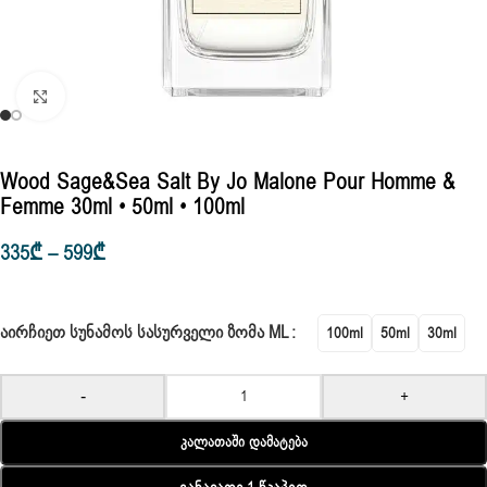
Click to enlarge
Wood Sage&Sea Salt By Jo Malone Pour Homme &
Femme 30ml • 50ml • 100ml
335
₾
–
599
₾
ᲐᲘᲠᲩᲘᲔᲗ ᲡᲣᲜᲐᲛᲝᲡ ᲡᲐᲡᲣᲠᲕᲔᲚᲘ ᲖᲝᲛᲐ ML
100ml
50ml
30ml
-
+
Კალათაში Დამატება