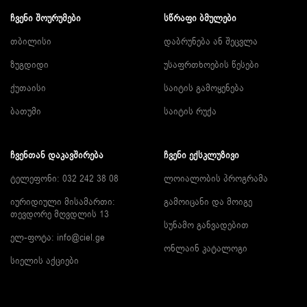
ᲩᲕᲔᲜᲘ ᲨᲝᲣᲠᲣᲛᲔᲑᲘ
ᲡᲬᲠᲐᲤᲘ ᲑᲛᲣᲚᲔᲑᲘ
თბილისი
დაბრუნება ან შეცვლა
ზუგდიდი
უსაფრთხოების წესები
ქუთაისი
საიტის გამოყენება
ბათუმი
საიტის რუქა
ᲩᲕᲔᲜᲗᲐᲜ ᲓᲐᲙᲐᲕᲨᲘᲠᲔᲑᲐ
ᲩᲕᲔᲜᲘ ᲔᲥᲡᲙᲚᲣᲖᲘᲕᲘ
ტელეფონი: 032 242 38 08
ლოიალობის პროგრამა
იურიდიული მისამართი:
გამოიცანი და მოიგე
თევდორე მღვდლის 13
სუნამო განვადებით
ელ-ფოტა:
info@ciel.ge
ონლაინ კატალოგი
სიელის აქციები