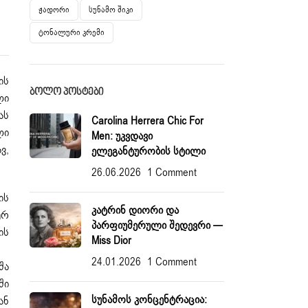
Ჟადორი
Სუნამო Შიკი
Ტონალური Კრემი
ის
ᲑᲝᲚᲝ ᲞᲝᲡᲢᲔᲑᲘ
ლი
ას
Carolina Herrera Chic For
ლი
Men: Უკვდავი
ვ,
Ელეგანტურობის Სტილი
26.06.2026
1 Comment
ის
Კატრინ Დიორი Და
ურ
Პარფიუმერული Შედევრი —
ის
Miss Dior
24.01.2026
1 Comment
შა
ში
Სუნამოს Კონცენტრაცია:
ან