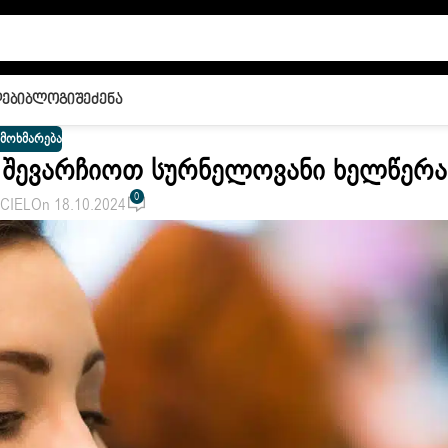
ები
Ბლოგი
Შეძენა
 ᲛᲝᲮᲛᲐᲠᲔᲑᲐ
 Შევარჩიოთ Სურნელოვანი Ხელწერა
0
CIEL
On 18.10.2024