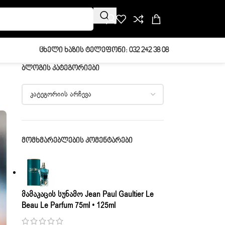
Ცხელი Ხაზის Ტელეფონი: 032 242 38 08
ᲑᲚᲝᲒᲘᲡ ᲙᲐᲢᲔᲒᲝᲠᲘᲔᲑᲘ
ᲛᲝᲛᲮᲛᲐᲠᲔᲑᲚᲔᲑᲘᲡ ᲙᲝᲛᲔᲜᲢᲐᲠᲔᲑᲘ
Მამაკაცის Სუნამო Jean Paul Gaultier Le
Beau Le Parfum 75ml • 125ml