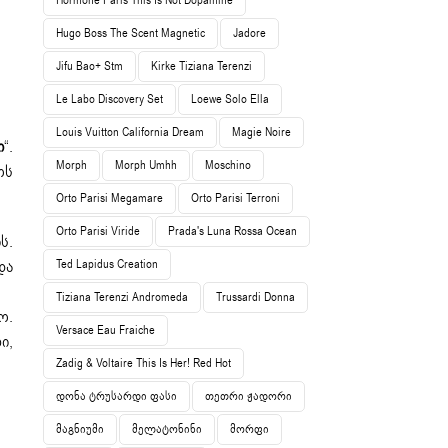
Hormone Paris This Is Not Dopamine
Hugo Boss The Scent Magnetic
Jadore
Jifu Bao+ Stm
Kirke Tiziana Terenzi
Le Labo Discovery Set
Loewe Solo Ella
Louis Vuitton California Dream
Magie Noire
ი
“.
Morph
Morph Umhh
Moschino
ოს
Orto Parisi Megamare
Orto Parisi Terroni
Orto Parisi Viride
Prada's Luna Rossa Ocean
ს.
Ted Lapidus Creation
და
Tiziana Terenzi Andromeda
Trussardi Donna
ო.
Versace Eau Fraiche
ი,
Zadig & Voltaire This Is Her! Red Hot
Დონა Ტრუსარდი Ფასი
Თეთრი Ჟადორი
Მაგნიუმი
Მელატონინი
Მორფი