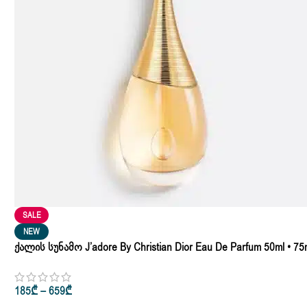
SALE
NEW
Ქალის Სუნამო J’adore By Christian Dior Eau De Parfum 50ml • 75
• 100ml
185
₾
–
659
₾