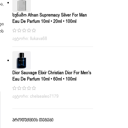
ა,
Სუნამო Afnan Supremacy Silver For Man
Eau De Parfum 10ml • 20ml • 100ml
დი
ის
ავტორი: llukava68
Dior Sauvage Elixir Christian Dior For Men's
Eau De Parfum 10ml • 60ml • 100ml
ავტორი: chelsealeo7179
ᲞᲠᲝᲓᲣᲥᲪᲘᲘᲡ ᲗᲔᲒᲔᲑᲘ