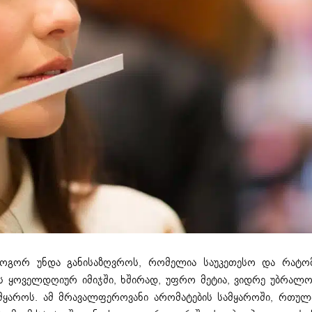
 როგორ უნდა განისაზღვროს, რომელია საუკეთესო და რატო
ლის ყოველდღიურ იმიჯში, ხშირად, უფრო მეტია, ვიდრე უბრალ
სამყაროს. ამ მრავალფეროვანი არომატების სამყაროში, რთულ