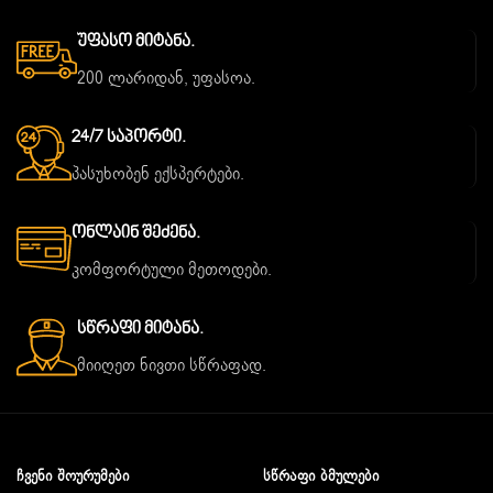
Უფასო Მიტანა.
200 ლარიდან, უფასოა.
24/7 Საპორტი.
პასუხობენ ექსპერტები.
Ონლაინ Შეძენა.
კომფორტული მეთოდები.
Სწრაფი Მიტანა.
მიიღეთ ნივთი სწრაფად.
ᲩᲕᲔᲜᲘ ᲨᲝᲣᲠᲣᲛᲔᲑᲘ
ᲡᲬᲠᲐᲤᲘ ᲑᲛᲣᲚᲔᲑᲘ