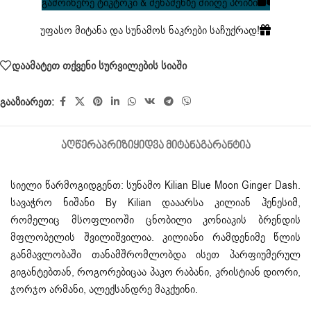
გამოიწერე ტიკტოკი & შენაძენზე მიიღე პრიზი
უფასო მიტანა და სუნამოს ნაკრები საჩუქრად!
დაამატეთ თქვენი სურვილების სიაში
გააზიარეთ:
ᲐᲦᲬᲔᲠᲐ
ᲞᲠᲘᲖᲘ
ᲧᲘᲓᲕᲐ ᲛᲘᲢᲐᲜᲐ
ᲒᲐᲠᲐᲜᲢᲘᲐ
სიელი წარმოგიდგენთ: სუნამო
Kilian
Blue Moon Ginger Dash.
სავაჭრო ნიშანი By Kilian დააარსა კილიან ჰენესიმ,
რომელიც მსოფლიოში ცნობილი კონიაკის ბრენდის
მფლობელის შვილიშვილია. კილიანი რამდენიმე წლის
განმავლობაში თანამშრომლობდა ისეთ პარფიუმერულ
გიგანტებთან, როგორებიცაა პაკო რაბანი, კრისტიან დიორი,
ჯორჯო არმანი, ალექსანდრე მაკქუინი.