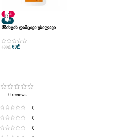
SALE
NEW
Მზისგან Დამცავი Უხილავი
Ფლუიდი Anthelios UVMUNE
SPF50+ La Roche 50ml
69
₾
100
₾
0 reviews
0
0
0