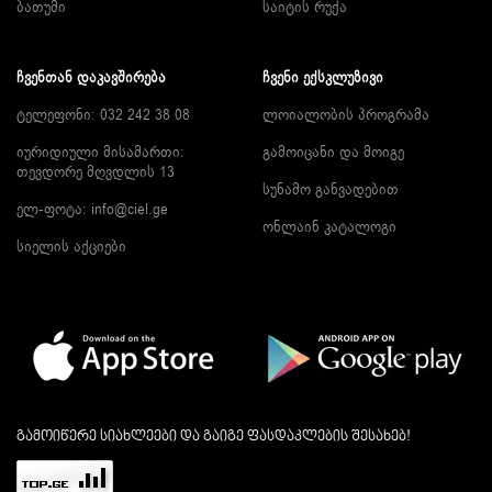
ბათუმი
საიტის რუქა
ᲩᲕᲔᲜᲗᲐᲜ ᲓᲐᲙᲐᲕᲨᲘᲠᲔᲑᲐ
ᲩᲕᲔᲜᲘ ᲔᲥᲡᲙᲚᲣᲖᲘᲕᲘ
ტელეფონი: 032 242 38 08
ლოიალობის პროგრამა
იურიდიული მისამართი:
გამოიცანი და მოიგე
თევდორე მღვდლის 13
სუნამო განვადებით
ელ-ფოტა:
info@ciel.ge
ონლაინ კატალოგი
სიელის აქციები
გამოიწერე სიახლეები და გაიგე ფასდაკლების შესახებ!