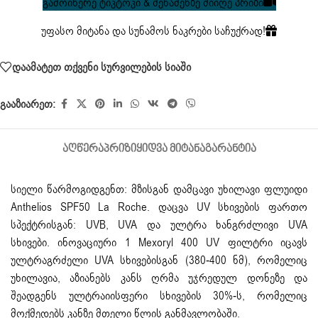
გამოიწერე ტიკტოკი & შენაძენზე მიიღე პრიზი
უფასო მიტანა და სუნამოს ნაკრები საჩუქრად!
დაამატეთ თქვენი სურვილების სიაში
გააზიარეთ:
ᲐᲦᲬᲔᲠᲐ
ᲞᲠᲘᲖᲘ
ᲧᲘᲓᲕᲐ ᲛᲘᲢᲐᲜᲐ
ᲒᲐᲠᲐᲜᲢᲘᲐ
სიელი წარმოგიდგენთ: მზისგან დამცავი უხილავი ფლუიდი
Anthelios SPF50 La Roche. დაცვა UV სხივების ფართო
სპექტრისგან: UVB, UVA და ულტრა ხანგრძლივი UVA
სხივები. ინოვაციური 1 Mexoryl 400 UV ფილტრი იცავს
ულტრაგრძელი UVA სხივებისგან (380-400 ნმ), რომელიც
უხილავია, აზიანებს კანს ღრმა უჯრედულ დონეზე და
შეადგენს ულტრაიისფერი სხივების 30%-ს, რომელიც
მოქმედებს კანზე მთელი წლის განმავლობაში.