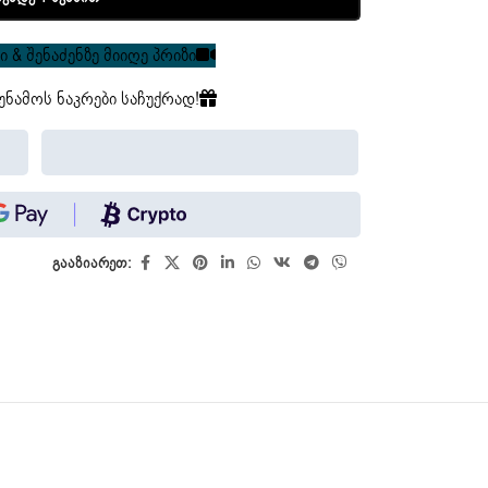
 & შენაძენზე მიიღე პრიზი
უნამოს ნაკრები საჩუქრად!
გააზიარეთ: