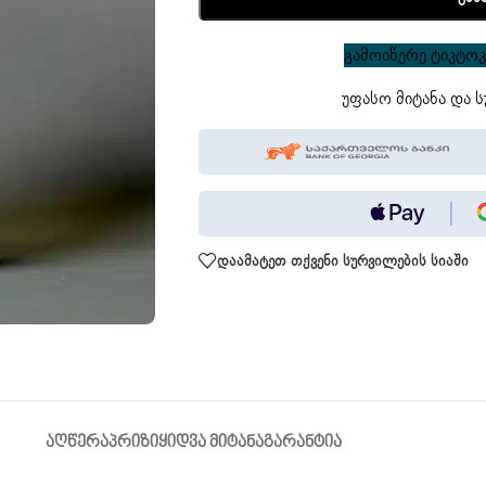
გამოიწერე ტიკტოკი
უფასო მიტანა და ს
დაამატეთ თქვენი სურვილების სიაში
ᲐᲦᲬᲔᲠᲐ
ᲞᲠᲘᲖᲘ
ᲧᲘᲓᲕᲐ ᲛᲘᲢᲐᲜᲐ
ᲒᲐᲠᲐᲜᲢᲘᲐ