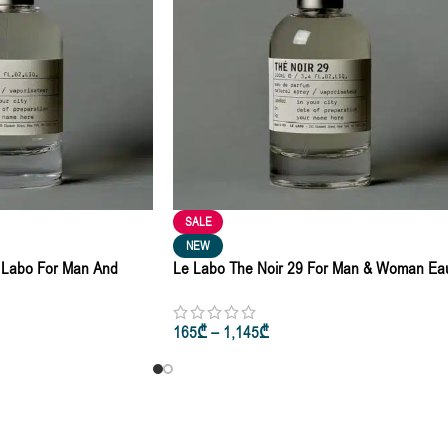
SALE
NEW
 Labo For Man And
Le Labo The Noir 29 For Man & Woman Ea
m 10ml • 50ml • 100ml
De Parfum 10ml • 50ml • 100ml
165
₾
–
1,145
₾