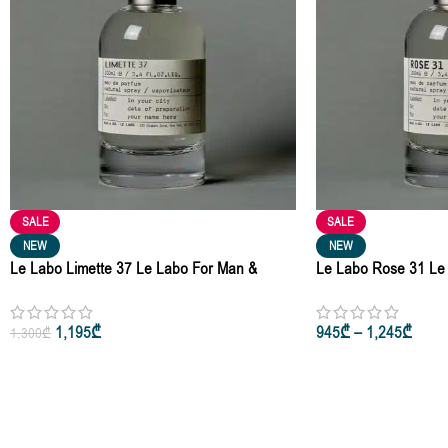
SALE
SALE
NEW
NEW
Le Labo Limette 37 Le Labo For Man &
Le Labo Rose 31 Le
Woman Eau De Parfum 10ml • 50ml • 100ml
Woman Eau De Parfu
1,195
₾
945
₾
–
1,245
₾
1,300
₾