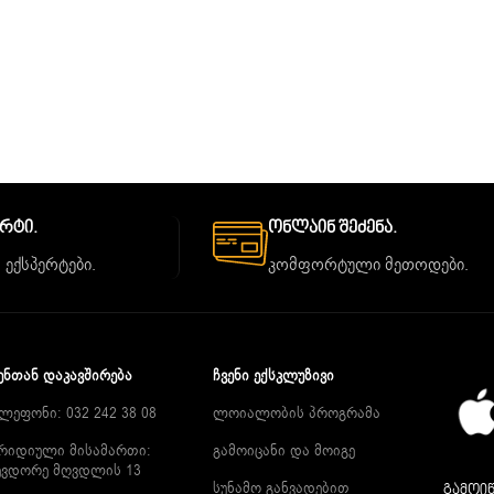
ორტი.
Ონლაინ Შეძენა.
 ექსპერტები.
კომფორტული მეთოდები.
ᲔᲜᲗᲐᲜ ᲓᲐᲙᲐᲕᲨᲘᲠᲔᲑᲐ
ᲩᲕᲔᲜᲘ ᲔᲥᲡᲙᲚᲣᲖᲘᲕᲘ
ლეფონი: 032 242 38 08
ლოიალობის პროგრამა
რიდიული მისამართი:
გამოიცანი და მოიგე
ევდორე მღვდლის 13
სუნამო განვადებით
გამოიწ