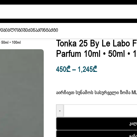
ები
Ბლოგი
Შეძენა
Კონტაქტი
Tonka 25 By Le Labo 
 50ml • 100ml
Parfum 10ml • 50ml • 
450
₾
–
1,245
₾
ᲐᲘᲠᲩᲘᲔᲗ ᲡᲣᲜᲐᲛᲝᲡ ᲡᲐᲡᲣᲠᲕᲔᲚᲘ ᲖᲝᲛᲐ M
-
Კალ
Გან