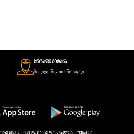
Სწრაფი Მიტანა.
მიიღეთ ნივთი სწრაფად.
ერე სიახლეები და გაიგე ფასდაკლების შესახებ!