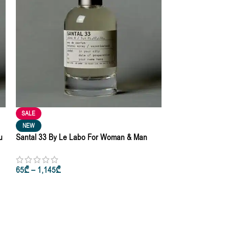
SALE
SALE
Le Labo The Mat
NEW
Eau De Parfum 10
u
Santal 33 By Le Labo For Woman & Man
Eau De Parfum 10ml • 50ml • 100ml
1,045
₾
1,200
₾
65
₾
–
1,145
₾