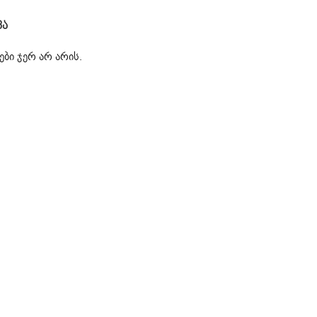
ვა
ბი ჯერ არ არის.