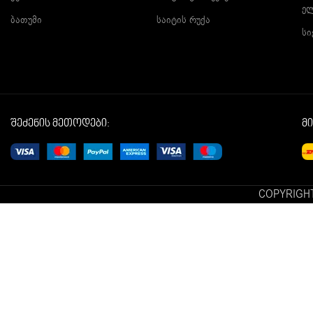
ე
ბათუმი
საიტის რუქა
სი
შეძენის მეთოდები:
მ
COPYRIGHT