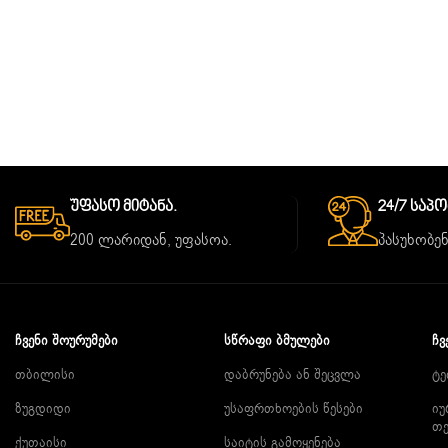
Უფასო Მიტანა.
24/7 Საპ
200 ლარიდან, უფასოა.
პასუხობენ
ᲩᲕᲔᲜᲘ ᲨᲝᲣᲠᲣᲛᲔᲑᲘ
ᲡᲬᲠᲐᲤᲘ ᲑᲛᲣᲚᲔᲑᲘ
ᲩᲕ
თბილისი
დაბრუნება ან შეცვლა
ტე
ზუგდიდი
უსაფრთხოების წესები
იუ
თ
ქუთაისი
საიტის გამოყენება