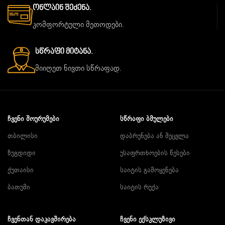
Ონლაინ Შეძენა.
კომფორტული მეთოდები.
Სწრაფი Მიტანა.
მიიღეთ ნივთი სწრაფად.
ᲩᲕᲔᲜᲘ ᲨᲝᲣᲠᲣᲛᲔᲑᲘ
ᲡᲬᲠᲐᲤᲘ ᲑᲛᲣᲚᲔᲑᲘ
თბილისი
დაბრუნება ან შეცვლა
ზუგდიდი
უსაფრთხოების წესები
ქუთაისი
საიტის გამოყენება
ბათუმი
საიტის რუქა
ᲩᲕᲔᲜᲗᲐᲜ ᲓᲐᲙᲐᲕᲨᲘᲠᲔᲑᲐ
ᲩᲕᲔᲜᲘ ᲔᲥᲡᲙᲚᲣᲖᲘᲕᲘ