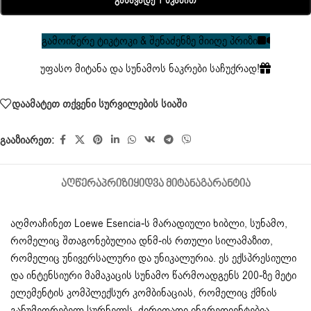
Განავადე 1 Წკაპით
გამოიწერე ტიკტოკი & შენაძენზე მიიღე პრიზი
უფასო მიტანა და სუნამოს ნაკრები საჩუქრად!
დაამატეთ თქვენი სურვილების სიაში
გააზიარეთ:
ᲐᲦᲬᲔᲠᲐ
ᲞᲠᲘᲖᲘ
ᲧᲘᲓᲕᲐ ᲛᲘᲢᲐᲜᲐ
ᲒᲐᲠᲐᲜᲢᲘᲐ
აღმოაჩინეთ Loewe Esencia-ს მარადიული ხიბლი, სუნამო,
რომელიც შთაგონებულია დნმ-ის რთული სილამაზით,
რომელიც უნივერსალური და უნიკალურია. ეს ექსპრესიული
და ინტენსიური მამაკაცის სუნამო წარმოადგენს 200-ზე მეტი
ელემენტის კომპლექსურ კომბინაციას, რომელიც ქმნის
განუმეორებელ სურნელს. ძირითადი ინგრედიენტებია