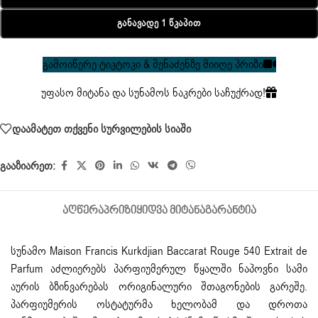
Განავადე 1 Წკაპით
გამოიწერე ტიკტოკი & შენაძენზე მიიღე პრიზი
უფასო მიტანა და სუნამოს ნაკრები საჩუქრად!
დაამატეთ თქვენი სურვილების სიაში
გააზიარეთ:
ᲐᲦᲬᲔᲠᲐ
ᲞᲠᲘᲖᲘ
ᲧᲘᲓᲕᲐ ᲛᲘᲢᲐᲜᲐ
ᲒᲐᲠᲐᲜᲢᲘᲐ
სუნამო Maison Francis Kurkdjian Baccarat
Rouge 540 Extrait de
Parfum
აძლიერებს პარფიუმერულ წყალში ნაპოვნი სამი
აურის ბზინვარებას ორიგინალური შთაგონების გარეშე.
პარფიუმერის ოსტატურმა ხელობამ და დროთა