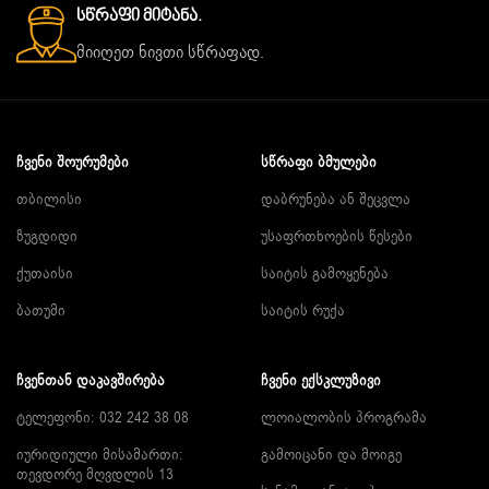
Სწრაფი Მიტანა.
მიიღეთ ნივთი სწრაფად.
ᲩᲕᲔᲜᲘ ᲨᲝᲣᲠᲣᲛᲔᲑᲘ
ᲡᲬᲠᲐᲤᲘ ᲑᲛᲣᲚᲔᲑᲘ
თბილისი
დაბრუნება ან შეცვლა
ზუგდიდი
უსაფრთხოების წესები
ქუთაისი
საიტის გამოყენება
ბათუმი
საიტის რუქა
ᲩᲕᲔᲜᲗᲐᲜ ᲓᲐᲙᲐᲕᲨᲘᲠᲔᲑᲐ
ᲩᲕᲔᲜᲘ ᲔᲥᲡᲙᲚᲣᲖᲘᲕᲘ
ტელეფონი: 032 242 38 08
ლოიალობის პროგრამა
იურიდიული მისამართი:
გამოიცანი და მოიგე
თევდორე მღვდლის 13