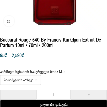
Click to enlarge
Baccarat Rouge 540 By Francis Kurkdjian Extrait De
Parfum 10ml • 70ml • 200ml
95
₾
–
2,590
₾
ᲐᲘᲠᲩᲘᲔᲗ ᲡᲣᲜᲐᲛᲝᲡ ᲡᲐᲡᲣᲠᲕᲔᲚᲘ ᲖᲝᲛᲐ ML
-
+
Კალათაში Დამატება