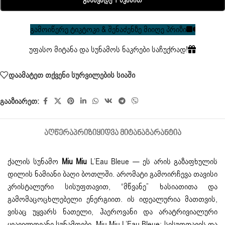
Განავადე 1 Წკაპით
გამოიწერე ტიკტოკი & შენაძენზე მიიღე პრიზი
უფასო მიტანა და სუნამოს ნაკრები საჩუქრად!
დაამატეთ თქვენი სურვილების სიაში
გააზიარეთ:
ᲐᲦᲬᲔᲠᲐ
ᲞᲠᲘᲖᲘ
ᲧᲘᲓᲕᲐ ᲛᲘᲢᲐᲜᲐ
ᲒᲐᲠᲐᲜᲢᲘᲐ
ქალის სუნამო
Miu Miu
L’Eau Bleue — ეს არის გაზაფხულის
დილის ნამიანი ბაღი ბოთლში. არომატი გამოირჩევა თავისი
კრისტალური სისუფთავით, “მწვანე” ხასიათითა და
გამომაცოცხლებელი ენერგიით. ის იდეალურია მათთვის,
ვისაც უყვარს ნათელი, ჰაეროვანი და არატრივიალური
ყვავილოვანი სუნამოები. Miu Miu L’Eau Bleue: სისუფთავის და