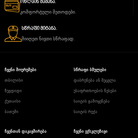
Ონლაინ Შეძენა.
კომფორტული მეთოდები.
Სწრაფი Მიტანა.
მიიღეთ ნივთი სწრაფად.
ᲩᲕᲔᲜᲘ ᲨᲝᲣᲠᲣᲛᲔᲑᲘ
ᲡᲬᲠᲐᲤᲘ ᲑᲛᲣᲚᲔᲑᲘ
თბილისი
დაბრუნება ან შეცვლა
ზუგდიდი
უსაფრთხოების წესები
ქუთაისი
საიტის გამოყენება
ბათუმი
საიტის რუქა
ᲩᲕᲔᲜᲗᲐᲜ ᲓᲐᲙᲐᲕᲨᲘᲠᲔᲑᲐ
ᲩᲕᲔᲜᲘ ᲔᲥᲡᲙᲚᲣᲖᲘᲕᲘ