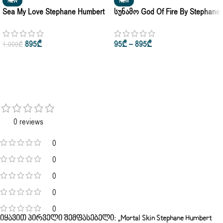
NEW
NEW
Sea My Love Stephane Humbert
Სუნამო God Of Fire By Stephane
Lucas For Men & Women Eau De
Humbert Lucas Eau De Parfum
Parfum 50ml
5ml • 10ml • 50ml
895
₾
95
₾
–
895
₾
1,000
₾
0 reviews
0
0
0
0
0
Იყავით Პირველი Შემფასებელი: „Mortal Skin Stephane Humbert