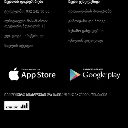
ᲩᲕᲔᲜᲗᲐᲜ ᲓᲐᲙᲐᲕᲨᲘᲠᲔᲑᲐ
ᲩᲕᲔᲜᲘ ᲔᲥᲡᲙᲚᲣᲖᲘᲕᲘ
ტელეფონი: 032 242 38 08
ლოიალობის პროგრამა
იურიდიული მისამართი:
გამოიცანი და მოიგე
თევდორე მღვდლის 13
სუნამო განვადებით
ელ-ფოტა:
info@ciel.ge
ონლაინ კატალოგი
სიელის აქციები
გამოიწერე სიახლეები და გაიგე ფასდაკლების შესახებ!