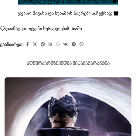
გამოიწერე ტიკტოკი & შენაძენზე მიიღე პრიზი
უფასო მიტანა და სუნამოს ნაკრები საჩუქრად!
დაამატეთ თქვენი სურვილების სიაში
გააზიარეთ:
ᲐᲦᲬᲔᲠᲐ
ᲞᲠᲘᲖᲘ
ᲧᲘᲓᲕᲐ ᲛᲘᲢᲐᲜᲐ
ᲒᲐᲠᲐᲜᲢᲘᲐ