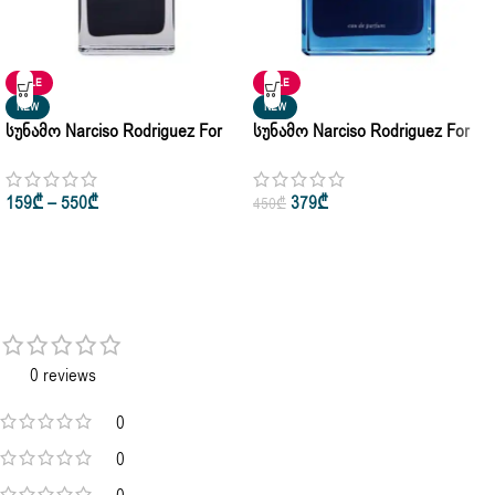
SALE
SALE
NEW
NEW
Სუნამო Narciso Rodriguez For
Სუნამო Narciso Rodriguez For
Her Eau De Parfum 50ml • 100ml
Him Bleu Noir Parfum 50ml | 1.7
Oz
159
₾
–
550
₾
379
₾
450
₾
0 reviews
0
0