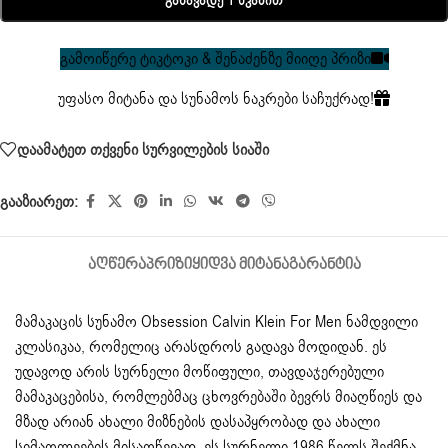
Განავადე 1 Წკაპით
გამოიწერე ტიკტოკი & შენაძენზე მიიღე პრიზი
უფასო მიტანა და სუნამოს ნაკრები საჩუქრად!
დაამატეთ თქვენი სურვილების სიაში
გააზიარეთ:
ᲐᲦᲬᲔᲠᲐ
ᲞᲠᲘᲖᲘ
ᲧᲘᲓᲕᲐ ᲛᲘᲢᲐᲜᲐ
ᲒᲐᲠᲐᲜᲢᲘᲐ
მამაკაცის სუნამო
Obsession Calvin Klein
For Men ნამდვილი
კლასიკაა, რომელიც არასდროს გადავა მოდიდან. ეს
უდავოდ არის სურნელი მოწიფული, თავდაჯერებული
მამაკაცებისა, რომლებმაც ცხოვრებაში ბევრს მიაღწიეს და
მზად არიან ახალი მიზნების დასაპყრობად და ახალი
სიმაღლეების მისაღწევად. ეს სურნელი 1986 წელს შექმნა