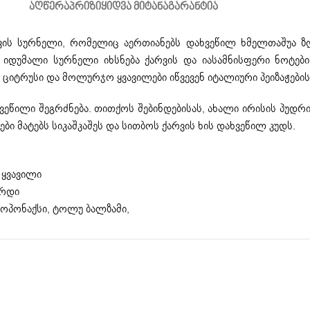
ᲐᲦᲬᲔᲠᲐ
ᲞᲠᲘᲖᲘ
ᲧᲘᲓᲕᲐ ᲛᲘᲢᲐᲜᲐ
ᲒᲐᲠᲐᲜᲢᲘᲐ
 ქარვის სურნელი, რომელიც აერთიანებს დახვეწილ ხმელთაშუა 
იდუმალი სურნელი იხსნება ქარვის და იასამნისფერი ნოტები
ტრუსი და მოლურჯო ყვავილები იწვევენ იტალიური პეიზაჟების
ხვეწილი შეგრძნება. თითქოს შებინდებისას, ახალი ირისის პუ
ები მატებს სიკაშკაშეს და სითბოს ქარვის ხის დახვეწილ კუდს.
 ყვავილი
არდი
ოპოპონაქსი, ტოლუ ბალზამი,