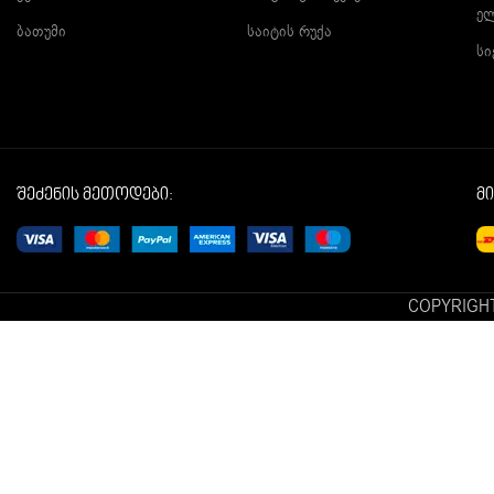
ე
ბათუმი
საიტის რუქა
სი
შეძენის მეთოდები:
მ
COPYRIGHT