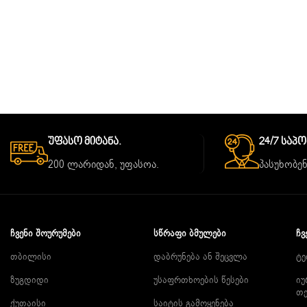
Უფასო Მიტანა.
24/7 Საპ
200 ლარიდან, უფასოა.
პასუხობენ
ᲩᲕᲔᲜᲘ ᲨᲝᲣᲠᲣᲛᲔᲑᲘ
ᲡᲬᲠᲐᲤᲘ ᲑᲛᲣᲚᲔᲑᲘ
ᲩᲕ
თბილისი
დაბრუნება ან შეცვლა
ტე
ზუგდიდი
უსაფრთხოების წესები
იუ
თ
ქუთაისი
საიტის გამოყენება