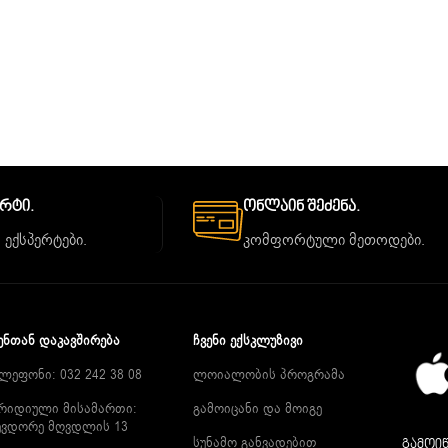
ორტი.
Ონლაინ Შეძენა.
 ექსპერტები.
კომფორტული მეთოდები.
ᲔᲜᲗᲐᲜ ᲓᲐᲙᲐᲕᲨᲘᲠᲔᲑᲐ
ᲩᲕᲔᲜᲘ ᲔᲥᲡᲙᲚᲣᲖᲘᲕᲘ
ლეფონი: 032 242 38 08
ლოიალობის პროგრამა
რიდიული მისამართი:
გამოიცანი და მოიგე
ევდორე მღვდლის 13
სუნამო განვადებით
გამოიწ