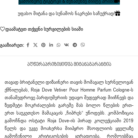
გამოიწერე ტიკტოკი & შენაძენზე მიიღე პრიზი
უფასო მიტანა და სუნამოს ნაკრები საჩუქრად!
დაამატეთ თქვენი სურვილების სიაში
გააზიარეთ:
ᲐᲦᲬᲔᲠᲐ
ᲞᲠᲘᲖᲘ
ᲧᲘᲓᲕᲐ ᲛᲘᲢᲐᲜᲐ
ᲒᲐᲠᲐᲜᲢᲘᲐ
თავად ბრიტანელი დიზაინერი თავის მომავალ სურნელოვან
ქმნილებას, Roja Dove Vetiver Pour Homme Parfum Cologne-ს
თანამედროვე პარფიუმერიის უდავო შედევრად მიიჩნევს და
ზედმეტი მოკრძალების გარეშე მას ბოლო წლების ერთ-
ერთ საუკეთესო მამაკაცის „ჩიპრეს“ უწოდებს. კომპოზიცია
გამოჩნდა ოსტატი Roja Dove-ის პირად კოლექციაში 2019
წელს და უკვე მოახერხა მიიპყრო მსოფლიოს ყველაზე
გამოჩენილი კრიტიკოსების ყურადღება, რომლებმაც