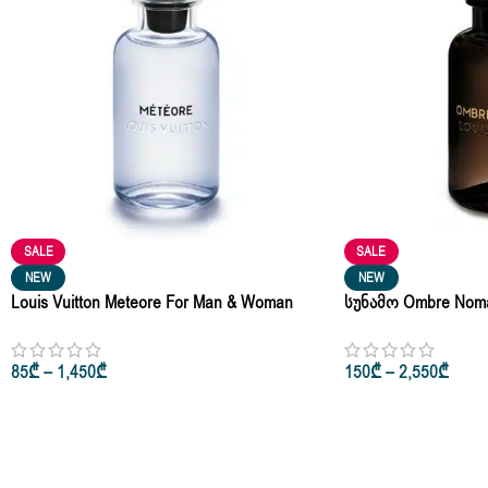
SALE
SALE
NEW
NEW
Louis Vuitton Meteore For Man & Woman
Სუნამო Ombre Nomad
Eau De Parfum 5ml • 10ml • 100ml
Man & Woman Edp 10
85
₾
–
1,450
₾
150
₾
–
2,550
₾