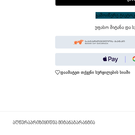
გამოიწერე ტიკტოკი
უფასო მიტანა და ს
დაამატეთ თქვენი სურვილების სიაში
ᲐᲦᲬᲔᲠᲐ
ᲞᲠᲘᲖᲘ
ᲧᲘᲓᲕᲐ ᲛᲘᲢᲐᲜᲐ
ᲒᲐᲠᲐᲜᲢᲘᲐ