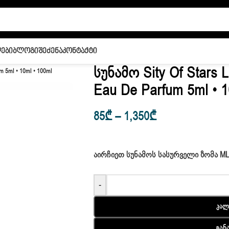
ები
Ბლოგი
Შეძენა
Კონტაქტი
Სუნამო Sity Of Stars 
m 5ml • 10ml • 100ml
Eau De Parfum 5ml • 1
85
₾
–
1,350
₾
ᲐᲘᲠᲩᲘᲔᲗ ᲡᲣᲜᲐᲛᲝᲡ ᲡᲐᲡᲣᲠᲕᲔᲚᲘ ᲖᲝᲛᲐ M
-
Კალ
Გან