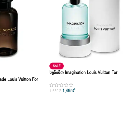
SALE
Სუნამო Imagination Louis Vuitton For
Woman & Man Edp 10ml • 50ml • 100ml –
e Louis Vuitton For
100ml
ml • 100ml • 200ml
1,495
₾
1,650
₾