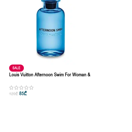
SALE
Louis Vuitton Afternoon Swim For Woman &
Man Edp 5ml • 10ml • 100ml – 5ml
85
₾
120
₾