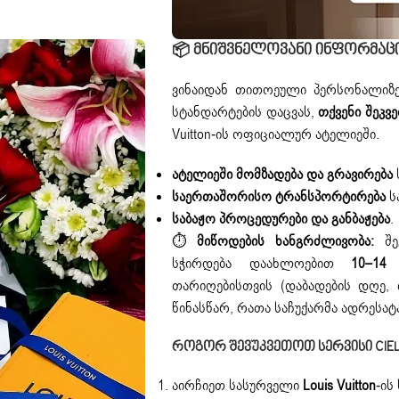
📦
Მნიშვნელოვანი Ინფორმაცია
ვინაიდან თითოეული პერსონალიზე
სტანდარტების დაცვას,
თქვენი შეკვ
Vuitton-ის ოფიციალურ ატელიეში.
ატელიეში მომზადება და გრავირება
საერთაშორისო ტრანსპორტირება
ს
საბაჟო პროცედურები და განბაჟება
.
⏱️
მიწოდების ხანგრძლივობა:
შეკ
სჭირდება დაახლოებით
10–14
თარიღებისთვის (დაბადების დღე,
წინასწარ, რათა საჩუქარმა ადრეს
Როგორ Შევუკვეთოთ Სერვისი CIEL-
აირჩიეთ სასურველი
Louis Vuitton
-ის