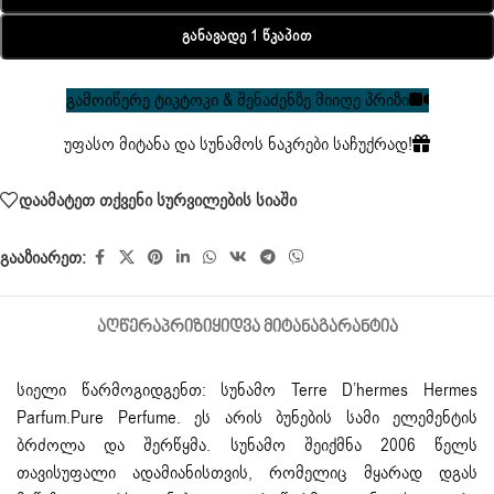
Განავადე 1 Წკაპით
გამოიწერე ტიკტოკი & შენაძენზე მიიღე პრიზი
უფასო მიტანა და სუნამოს ნაკრები საჩუქრად!
დაამატეთ თქვენი სურვილების სიაში
გააზიარეთ:
ᲐᲦᲬᲔᲠᲐ
ᲞᲠᲘᲖᲘ
ᲧᲘᲓᲕᲐ ᲛᲘᲢᲐᲜᲐ
ᲒᲐᲠᲐᲜᲢᲘᲐ
სიელი წარმოგიდგენთ:
სუნამო
Terre D’hermes Hermes
Parfum.Pure Perfume. ეს არის ბუნების სამი ელემენტის
ბრძოლა და შერწყმა. სუნამო შეიქმნა 2006 წელს
თავისუფალი ადამიანისთვის, რომელიც მყარად დგას