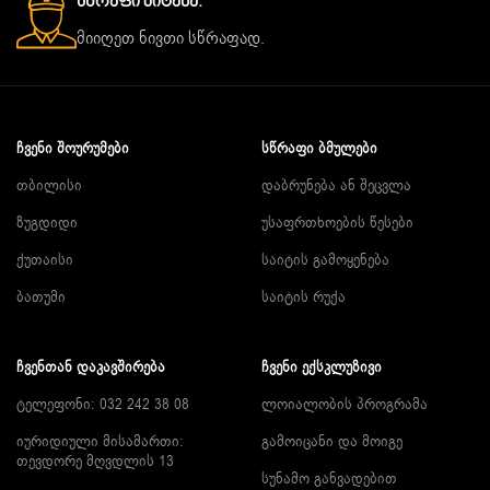
Სწრაფი Მიტანა.
მიიღეთ ნივთი სწრაფად.
ᲩᲕᲔᲜᲘ ᲨᲝᲣᲠᲣᲛᲔᲑᲘ
ᲡᲬᲠᲐᲤᲘ ᲑᲛᲣᲚᲔᲑᲘ
თბილისი
დაბრუნება ან შეცვლა
ზუგდიდი
უსაფრთხოების წესები
ქუთაისი
საიტის გამოყენება
ბათუმი
საიტის რუქა
ᲩᲕᲔᲜᲗᲐᲜ ᲓᲐᲙᲐᲕᲨᲘᲠᲔᲑᲐ
ᲩᲕᲔᲜᲘ ᲔᲥᲡᲙᲚᲣᲖᲘᲕᲘ
ტელეფონი: 032 242 38 08
ლოიალობის პროგრამა
იურიდიული მისამართი:
გამოიცანი და მოიგე
თევდორე მღვდლის 13
სუნამო განვადებით