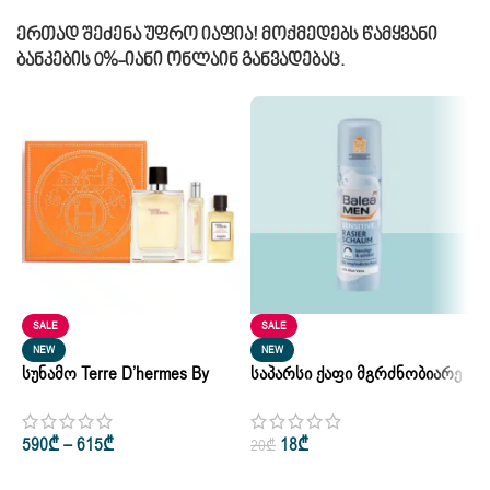
Ერთად Შეძენა Უფრო Იაფია! Მოქმედებს Წამყვანი
Ბანკების 0%-Იანი Ონლაინ Განვადებაც.
SALE
SALE
Შ
NEW
NEW
Სუნამო Terre D’hermes By
Საპარსი Ქაფი Მგრძნობიარე
Ე
Hermes Parfum Pure Perfume
Კანის Balea Men Sensitive
2
2
For Man 10ml • 75ml
Rasierschaum 300ml
590
₾
–
615
₾
18
₾
20
₾