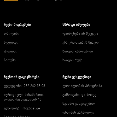
ᲩᲕᲔᲜᲘ ᲨᲝᲣᲠᲣᲛᲔᲑᲘ
ᲡᲬᲠᲐᲤᲘ ᲑᲛᲣᲚᲔᲑᲘ
თბილისი
დაბრუნება ან შეცვლა
ზუგდიდი
უსაფრთხოების წესები
ქუთაისი
საიტის გამოყენება
ბათუმი
საიტის რუქა
ᲩᲕᲔᲜᲗᲐᲜ ᲓᲐᲙᲐᲕᲨᲘᲠᲔᲑᲐ
ᲩᲕᲔᲜᲘ ᲔᲥᲡᲙᲚᲣᲖᲘᲕᲘ
ტელეფონი: 032 242 38 08
ლოიალობის პროგრამა
იურიდიული მისამართი:
გამოიცანი და მოიგე
თევდორე მღვდლის 13
სუნამო განვადებით
ელ-ფოტა:
info@ciel.ge
ონლაინ კატალოგი