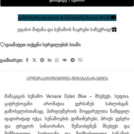
Განავადე 1 Წკაპით
გამოიწერე ტიკტოკი & შენაძენზე მიიღე პრიზი
უფასო მიტანა და სუნამოს ნაკრები საჩუქრად!
დაამატეთ თქვენი სურვილების სიაში
გააზიარეთ:
ᲐᲦᲬᲔᲠᲐ
ᲞᲠᲘᲖᲘ
ᲧᲘᲓᲕᲐ ᲛᲘᲢᲐᲜᲐ
ᲒᲐᲠᲐᲜᲢᲘᲐ
მამაკაცის სუნამო
Versace Dylan Blue – მსუბუქი, სუფთა,
ციტრუსოვანი არომატია ვერსაჩეს სახლისგან.
გამოსვლისთანავე, პარფიუმერიის მოყვარულთა ნამდვილ
ფავორიტად იქცა. სუნამოების დიზაინერები, ბრიუს ვებერი
და ტრევორ სინიორინო, მუშაობდნენ მსუბუქი და
მიმზიდველი, ჰაეროვანი და მომხიბვლელი სუნამოს