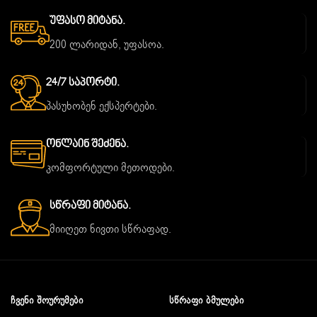
Უფასო Მიტანა.
200 ლარიდან, უფასოა.
24/7 Საპორტი.
პასუხობენ ექსპერტები.
Ონლაინ Შეძენა.
კომფორტული მეთოდები.
Სწრაფი Მიტანა.
მიიღეთ ნივთი სწრაფად.
ᲩᲕᲔᲜᲘ ᲨᲝᲣᲠᲣᲛᲔᲑᲘ
ᲡᲬᲠᲐᲤᲘ ᲑᲛᲣᲚᲔᲑᲘ