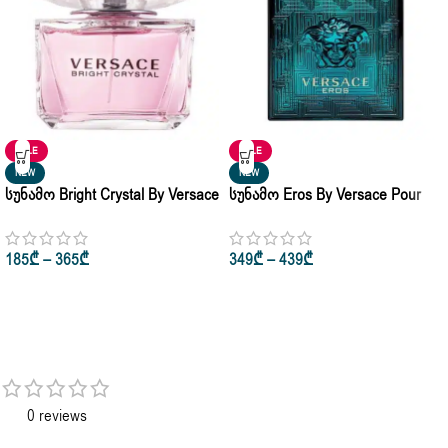
SALE
SALE
NEW
NEW
Სუნამო Bright Crystal By Versace
Სუნამო Eros By Versace Pour
Eau De Toilette 50ml | 90ml
Homme Eau De Toilette 30ml •
50ml • 100ml
185
₾
–
365
₾
349
₾
–
439
₾
0 reviews