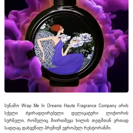
სუნამო Wrap Me In Dreams Haute Fragrance Company არის
სქელი ძვირადღირებული დელიკატური ლიქიორის
სურნელი, რომელიც მიირთმევა ხილის თეფშთან ერთად
სადღაც დახვეწილ პრემიუმ ევროპულ რესტორანში.