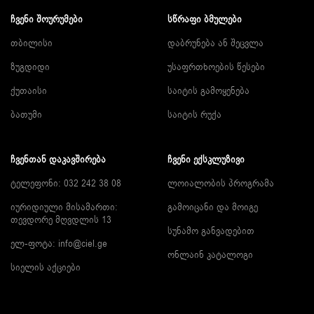
ᲩᲕᲔᲜᲘ ᲨᲝᲣᲠᲣᲛᲔᲑᲘ
ᲡᲬᲠᲐᲤᲘ ᲑᲛᲣᲚᲔᲑᲘ
თბილისი
დაბრუნება ან შეცვლა
ზუგდიდი
უსაფრთხოების წესები
ქუთაისი
საიტის გამოყენება
ბათუმი
საიტის რუქა
ᲩᲕᲔᲜᲗᲐᲜ ᲓᲐᲙᲐᲕᲨᲘᲠᲔᲑᲐ
ᲩᲕᲔᲜᲘ ᲔᲥᲡᲙᲚᲣᲖᲘᲕᲘ
ტელეფონი: 032 242 38 08
ლოიალობის პროგრამა
იურიდიული მისამართი:
გამოიცანი და მოიგე
თევდორე მღვდლის 13
სუნამო განვადებით
ელ-ფოტა:
info@ciel.ge
ონლაინ კატალოგი
სიელის აქციები