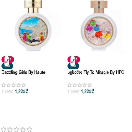
SALE
SALE
NEW
NEW
Dazzling Girls By Haute
Სუნამო Fly To Miracle By HFC
Fragrance Company HFC Eau De
Haute Fragrance Company Eau
Parfum 3ml • 5ml • 75ml
De Parfum 3ml • 75ml
1,225
₾
1,225
₾
1,350
₾
1,350
₾