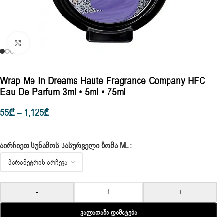
Click to enlarge
Wrap Me In Dreams Haute Fragrance Company HFC
Eau De Parfum 3ml • 5ml • 75ml
55
₾
–
1,125
₾
ᲐᲘᲠᲩᲘᲔᲗ ᲡᲣᲜᲐᲛᲝᲡ ᲡᲐᲡᲣᲠᲕᲔᲚᲘ ᲖᲝᲛᲐ ML
-
+
Კალათაში Დამატება