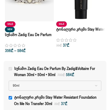
SALE
SALE
Ტონალური Კრემი Stay Water
NEW
Სუნამო Zadig Eau De Parfum
Resistant Foundation On Me
Ი
By Zadig&Voltaire For Woman
No Transfer 30ml
M
37
₾
39
₾
30ml • 50ml • 90ml
356
₾
–
584
₾
3
Სუნამო Zadig Eau De Parfum By Zadig&Voltaire For
Woman 30ml • 50ml • 90ml
584
₾
700
₾
Ტონალური Კრემი Stay Water Resistant Foundation
On Me No Transfer 30ml
37
₾
39
₾