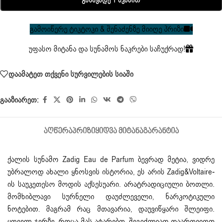
Განავადე 1 Წკაპით
გამოიწერე ტიკტოკი & შენაძენზე მიიღე პრიზი
უფასო მიტანა და სუნამოს ნაკრები საჩუქრად!
დაამატეთ თქვენი სურვილების სიაში
გააზიარეთ:
ᲐᲦᲬᲔᲠᲐ
ᲞᲠᲘᲖᲘ
ᲧᲘᲓᲕᲐ ᲛᲘᲢᲐᲜᲐ
ᲒᲐᲠᲐᲜᲢᲘᲐ
ქალის სუნამო Zadig Eau de Parfum ბევრად მეტია, ვიდრე
უბრალოდ ახალი ყნოსვის ისტორია, ეს არის Zadig&Voltaire-
ის საუკეთესო მოდის აქსესუარი. არატრადიციული ბოთლი.
მომხიბლავი სურნელი დაუძლეველი, ნარკოტიკული
ნოტებით. მაგრამ რაც მთავარია, დაუვიწყარი შლეიფი.
ყოველ ჯერზე, როცა მას ატარებთ, შეგიძლიათ დაარღვიოთ