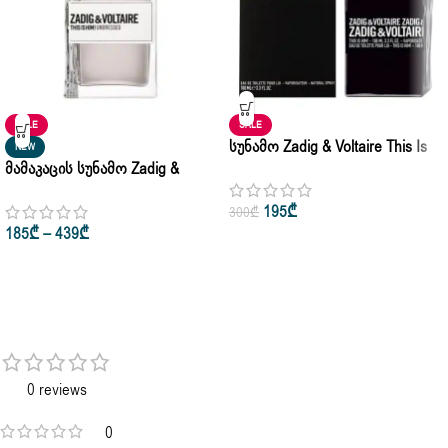
SALE
SALE
Სუნამო Zadig & Voltaire This Is
NEW
Მამაკაცის Სუნამო Zadig &
Him Eau De Toilette 100ml –
Voltaire This Is Him! Undressed
Inspired
195
₾
300
₾
Edp 100ml
185
₾
–
439
₾
0 reviews
0