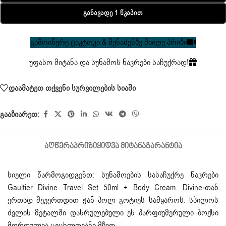
Განავადე 1 Წკაპით
გამოიწერე ტიკტოკი & შენაძენზე მიიღე პრიზი
უფასო მიტანა და სუნამოს ნაკრები საჩუქრად!
დაამატეთ თქვენი სურვილების სიაში
გააზიარეთ:
ᲐᲦᲬᲔᲠᲐ
ᲞᲠᲘᲖᲘ
ᲧᲘᲓᲕᲐ ᲛᲘᲢᲐᲜᲐ
ᲒᲐᲠᲐᲜᲢᲘᲐ
სიელი წარმოგიდგენთ: სუნამოების სასაჩუქრე ნაკრები
Gaultier Divine Travel Set 50ml + Body Cream. Divine-თან
ერთად შეუერთდით ჟან პოლ გოტიეს სამყაროს. სპილოს
ძვლის მეტალში დასრულებული ეს პარფიუმერული ბოქსი
მორთულია ცეცხლოვანი მზით.