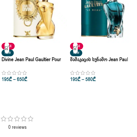
SALE
SALE
NEW
NEW
Divine Jean Paul Gaultier Pour
Მამაკაცის Სუნამო Jean Paul
Femme Eau De Parfum 30ml •
Gaultier Le Beau Le Parfum 75ml
50ml • 100ml
• 125ml
195
₾
–
650
₾
195
₾
–
580
₾
0 reviews