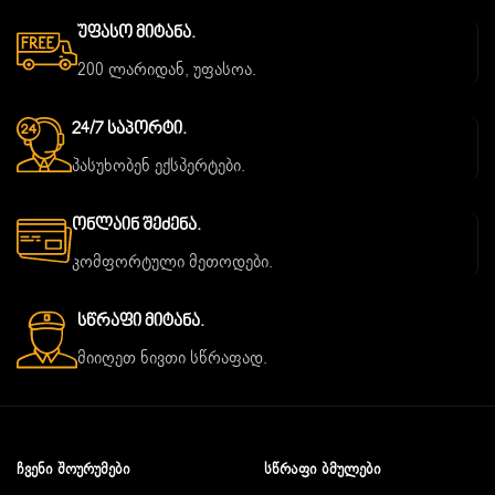
Უფასო Მიტანა.
200 ლარიდან, უფასოა.
24/7 Საპორტი.
პასუხობენ ექსპერტები.
Ონლაინ Შეძენა.
კომფორტული მეთოდები.
Სწრაფი Მიტანა.
მიიღეთ ნივთი სწრაფად.
ᲩᲕᲔᲜᲘ ᲨᲝᲣᲠᲣᲛᲔᲑᲘ
ᲡᲬᲠᲐᲤᲘ ᲑᲛᲣᲚᲔᲑᲘ