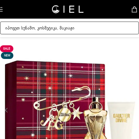
Skip to navigation
Skip to main content
მთავარი
/
Jean Paul Gaultier
SALE
NEW