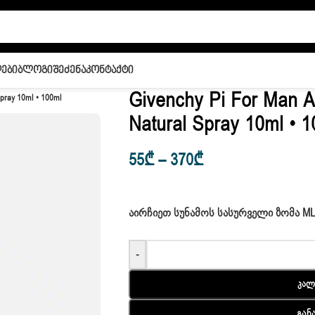
ები
Ბლოგი
Შეძენა
Კონტაქტი
Givenchy Pi For Man 
Spray 10ml • 100ml
Natural Spray 10ml • 
55
₾
–
370
₾
ᲐᲘᲠᲩᲘᲔᲗ ᲡᲣᲜᲐᲛᲝᲡ ᲡᲐᲡᲣᲠᲕᲔᲚᲘ ᲖᲝᲛᲐ M
-
Კალ
Გან