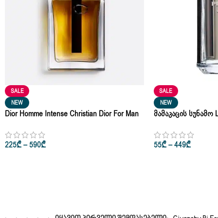
SALE
SALE
NEW
NEW
Dior Homme Intense Christian Dior For Man
Მამაკაცის Სუნამო 
Eau De Parfum 50ml • 100ml
De Toilette 10ml • 50
225
₾
–
590
₾
55
₾
–
449
₾