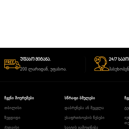
Უფასო Მიტანა.
24/7 Საპ
200 ლარიდან, უფასოა.
პასუხობენ
ᲩᲕᲔᲜᲘ ᲨᲝᲣᲠᲣᲛᲔᲑᲘ
ᲡᲬᲠᲐᲤᲘ ᲑᲛᲣᲚᲔᲑᲘ
ᲩᲕ
თბილისი
დაბრუნება ან შეცვლა
ტე
ზუგდიდი
უსაფრთხოების წესები
იუ
თ
ქუთაისი
საიტის გამოყენება