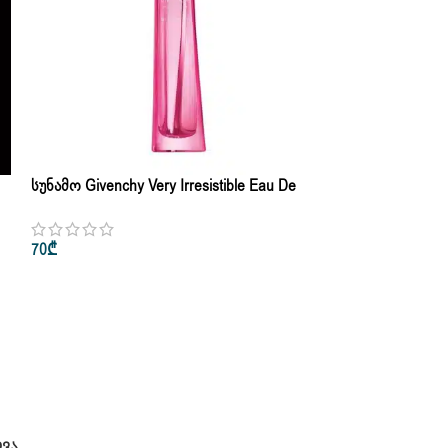
Სუნამო Givenchy Very Irresistible Eau De
Toilette Pour Femme 10ml • 75ml – 10ml
70
₾