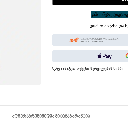
გამოიწერე ტიკტოკი
უფასო მიტანა და ს
დაამატეთ თქვენი სურვილების სიაში
ᲐᲦᲬᲔᲠᲐ
ᲞᲠᲘᲖᲘ
ᲧᲘᲓᲕᲐ ᲛᲘᲢᲐᲜᲐ
ᲒᲐᲠᲐᲜᲢᲘᲐ