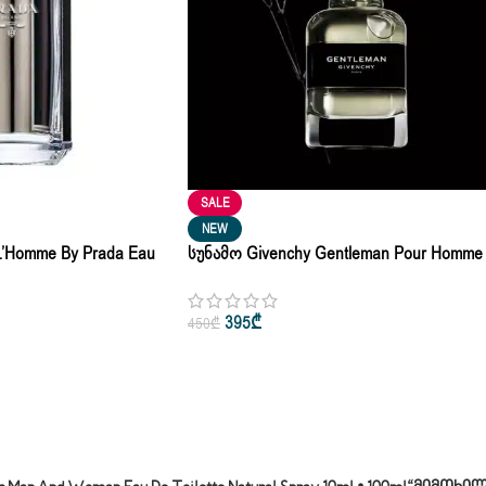
SALE
NEW
L’Homme By Prada Eau
Სუნამო Givenchy Gentleman Pour Homme
ml • 100ml
Eau De Parfum 100l
395
₾
450
₾