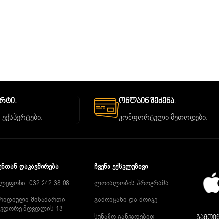
ორტი.
Ონლაინ Შეძენა.
 ექსპერტები.
კომფორტული მეთოდები.
ᲔᲜᲗᲐᲜ ᲓᲐᲙᲐᲕᲨᲘᲠᲔᲑᲐ
ᲩᲕᲔᲜᲘ ᲔᲥᲡᲙᲚᲣᲖᲘᲕᲘ
ლეფონი: 032 242 38 08
ლოიალობის პროგრამა
რიდიული მისამართი:
გამოიცანი და მოიგე
ევდორე მღვდლის 13
სუნამო განვადებით
გამოიწ