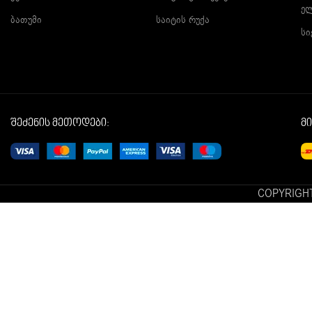
ე
ბათუმი
საიტის რუქა
სი
შეძენის მეთოდები:
მ
COPYRIGHT