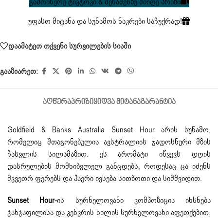
გამოიწერე ტიკტოკი & შენაძენზე მიიღე პრიზი
უფასო მიტანა და სუნამოს ნაკრები საჩუქრად!
დაამატეთ თქვენი სურვილების სიაში
გააზიარეთ:
ᲐᲦᲬᲔᲠᲐ
ᲞᲠᲘᲖᲘ
ᲧᲘᲓᲕᲐ ᲛᲘᲢᲐᲜᲐ
ᲒᲐᲠᲐᲜᲢᲘᲐ
Goldfield & Banks Australia Sunset Hour არის სუნამო,
რომელიც შთაგონებულია ავსტრალიის ჯადოსნური მზის
ჩასვლის სილამაზით. ეს არომატი იწვევს დღის
დასრულების მომხიბვლელ განცდებს, როდესაც ცა იძენს
მკვეთრ ფერებს და ჰაერი ივსება სითბოთი და სიმშვიდით.
Sunset Hour
-ის სურნელოვანი კომპოზიცია იხსნება
ჯანჯაფილისა და კენკრის ხილის სურნელოვანი აფეთქებით,