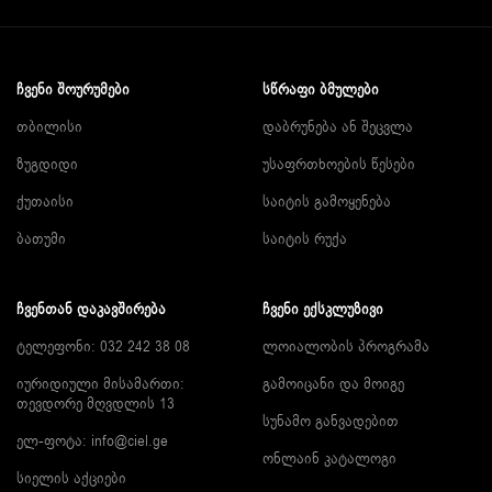
ᲩᲕᲔᲜᲘ ᲨᲝᲣᲠᲣᲛᲔᲑᲘ
ᲡᲬᲠᲐᲤᲘ ᲑᲛᲣᲚᲔᲑᲘ
თბილისი
დაბრუნება ან შეცვლა
ზუგდიდი
უსაფრთხოების წესები
ქუთაისი
საიტის გამოყენება
ბათუმი
საიტის რუქა
ᲩᲕᲔᲜᲗᲐᲜ ᲓᲐᲙᲐᲕᲨᲘᲠᲔᲑᲐ
ᲩᲕᲔᲜᲘ ᲔᲥᲡᲙᲚᲣᲖᲘᲕᲘ
ტელეფონი: 032 242 38 08
ლოიალობის პროგრამა
იურიდიული მისამართი:
გამოიცანი და მოიგე
თევდორე მღვდლის 13
სუნამო განვადებით
ელ-ფოტა:
info@ciel.ge
ონლაინ კატალოგი
სიელის აქციები