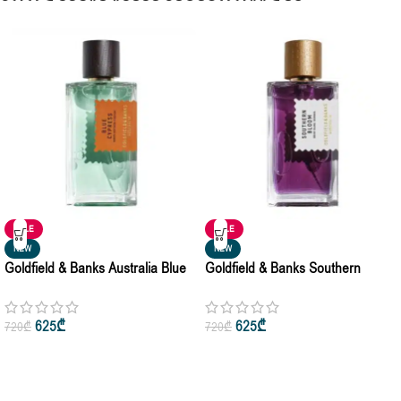
SALE
SALE
NEW
NEW
Goldfield & Banks Australia Blue
Goldfield & Banks Southern
Cypress Unisex Perfume
Bloom Unisex Perfume
Concentrate 100ml
Concentrate 100ml
625
₾
625
₾
720
₾
720
₾