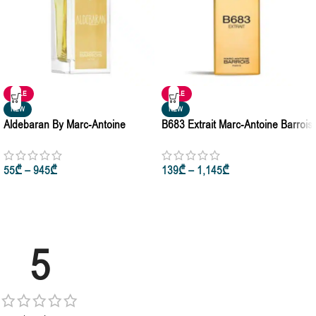
SALE
SALE
NEW
NEW
Aldebaran By Marc-Antoine
B683 Extrait Marc-Antoine Barrois
Barrois For Women & Men Eau
For Man And Woman 5ml | 10ml |
De Parfum 30ml • 100ml
50ml
55
₾
–
945
₾
139
₾
–
1,145
₾
5