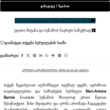
Განავადე 1 Წკაპით
გამოიწერე ტიკტოკი & შენაძენზე მიიღე პრიზი
უფასო მიტანა და სუნამოს ნაკრები საჩუქრად!
დაამატეთ თქვენი სურვილების სიაში
გააზიარეთ:
ᲐᲦᲬᲔᲠᲐ
ᲞᲠᲘᲖᲘ
ᲧᲘᲓᲕᲐ ᲛᲘᲢᲐᲜᲐ
ᲒᲐᲠᲐᲜᲢᲘᲐ
თქვენ შეგიძლიათ აღმოჩნდეთ იდუმალ ტყეში, იგრძნოთ
თავისუფლებისა და სიმსუბუქის სურნელი
Marc-Antoine
Barrois
Encelade სუნამოს მხოლოდ ერთი წუთით
შესუნთქვით. მისი მდიდარი და ღრმა არომატი ჩაგაგდებთ
პიკანტურობის ატმოსფეროში. ეს გაიძულებს გახდე