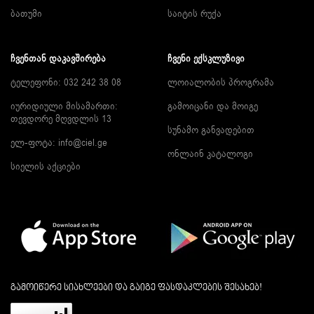
ბათუმი
საიტის რუქა
ᲩᲕᲔᲜᲗᲐᲜ ᲓᲐᲙᲐᲕᲨᲘᲠᲔᲑᲐ
ᲩᲕᲔᲜᲘ ᲔᲥᲡᲙᲚᲣᲖᲘᲕᲘ
ტელეფონი: 032 242 38 08
ლოიალობის პროგრამა
იურიდიული მისამართი:
გამოიცანი და მოიგე
თევდორე მღვდლის 13
სუნამო განვადებით
ელ-ფოტა:
info@ciel.ge
ონლაინ კატალოგი
სიელის აქციები
გამოიწერე სიახლეები და გაიგე ფასდაკლების შესახებ!