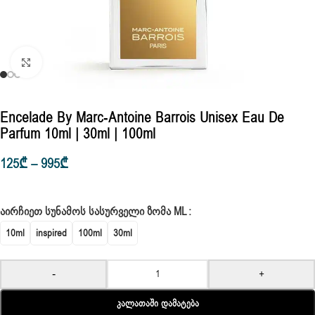
Click to enlarge
Encelade By Marc-Antoine Barrois Unisex Eau De
Parfum 10ml | 30ml | 100ml
125
₾
–
995
₾
ᲐᲘᲠᲩᲘᲔᲗ ᲡᲣᲜᲐᲛᲝᲡ ᲡᲐᲡᲣᲠᲕᲔᲚᲘ ᲖᲝᲛᲐ ML
10ml
inspired
100ml
30ml
-
+
Კალათაში Დამატება