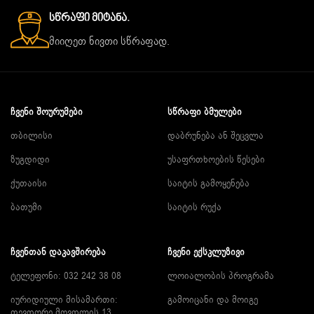
Სწრაფი Მიტანა.
მიიღეთ ნივთი სწრაფად.
ᲩᲕᲔᲜᲘ ᲨᲝᲣᲠᲣᲛᲔᲑᲘ
ᲡᲬᲠᲐᲤᲘ ᲑᲛᲣᲚᲔᲑᲘ
თბილისი
დაბრუნება ან შეცვლა
ზუგდიდი
უსაფრთხოების წესები
ქუთაისი
საიტის გამოყენება
ბათუმი
საიტის რუქა
ᲩᲕᲔᲜᲗᲐᲜ ᲓᲐᲙᲐᲕᲨᲘᲠᲔᲑᲐ
ᲩᲕᲔᲜᲘ ᲔᲥᲡᲙᲚᲣᲖᲘᲕᲘ
ტელეფონი: 032 242 38 08
ლოიალობის პროგრამა
იურიდიული მისამართი:
გამოიცანი და მოიგე
თევდორე მღვდლის 13