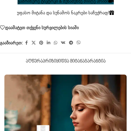
გამოიწერე ტიკტოკი & შენაძენზე მიიღე პრიზი
უფასო მიტანა და სუნამოს ნაკრები საჩუქრად!
დაამატეთ თქვენი სურვილების სიაში
გააზიარეთ:
ᲐᲦᲬᲔᲠᲐ
ᲞᲠᲘᲖᲘ
ᲧᲘᲓᲕᲐ ᲛᲘᲢᲐᲜᲐ
ᲒᲐᲠᲐᲜᲢᲘᲐ