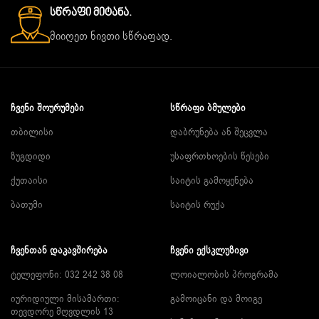
Სწრაფი Მიტანა.
მიიღეთ ნივთი სწრაფად.
ᲩᲕᲔᲜᲘ ᲨᲝᲣᲠᲣᲛᲔᲑᲘ
ᲡᲬᲠᲐᲤᲘ ᲑᲛᲣᲚᲔᲑᲘ
თბილისი
დაბრუნება ან შეცვლა
ზუგდიდი
უსაფრთხოების წესები
ქუთაისი
საიტის გამოყენება
ბათუმი
საიტის რუქა
ᲩᲕᲔᲜᲗᲐᲜ ᲓᲐᲙᲐᲕᲨᲘᲠᲔᲑᲐ
ᲩᲕᲔᲜᲘ ᲔᲥᲡᲙᲚᲣᲖᲘᲕᲘ
ტელეფონი: 032 242 38 08
ლოიალობის პროგრამა
იურიდიული მისამართი:
გამოიცანი და მოიგე
თევდორე მღვდლის 13