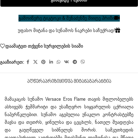
Განავადე 1 Წკაპით
გამოიწერე ტიკტოკი & შენაძენზე მიიღე პრიზი
უფასო მიტანა და სუნამოს ნაკრები საჩუქრად!
დაამატეთ თქვენი სურვილების სიაში
გააზიარეთ:
ᲐᲦᲬᲔᲠᲐ
ᲞᲠᲘᲖᲘ
ᲧᲘᲓᲕᲐ ᲛᲘᲢᲐᲜᲐ
ᲒᲐᲠᲐᲜᲢᲘᲐ
მამაკაცის სუნამო
Versace Eros Flame თავის მფლობელებს
ასხივებს ჭეშმარიტი და უსაზღვრო სიყვარულის ცქრიალა
ნაპერწკლებით. სუნამო აგებულია უნაკლო კონტრასტებზე
შავსა და თეთრს, ყინულსა და ცეცხლს, ნათელ შუადღესა
და გაუღწეველ სიბნელეს შორის. სამკუთხედის
თავდაპირველ აკორდებში მოისმენთ ლიმონისა და მწიფე