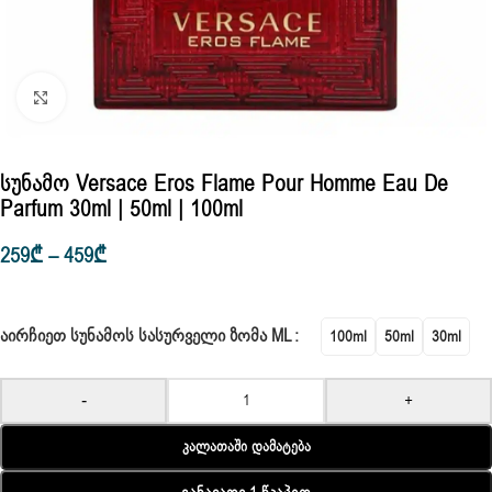
Click to enlarge
Სუნამო Versace Eros Flame Pour Homme Eau De
Parfum 30ml | 50ml | 100ml
259
₾
–
459
₾
ᲐᲘᲠᲩᲘᲔᲗ ᲡᲣᲜᲐᲛᲝᲡ ᲡᲐᲡᲣᲠᲕᲔᲚᲘ ᲖᲝᲛᲐ ML
100ml
50ml
30ml
-
+
Კალათაში Დამატება